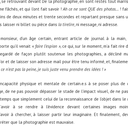
i, se retrouvant devant De la photographie, en sont restés tout marris,
e fâchés, et qui l’ont fait savoir !
Ah ce ne sont QUE des photos…
! fai
oins de deux minutes et trente secondes et repartant presque sans u
laisser ni billet ou pièce dans
la tirelire
, ni message, ni adresse.
monsieur, d’un âge certain, entrant article de journal à la main
porte qu’il venait «
faire l’espion »,
ce qui, sur le moment, m’a fait rire
 regardé de façon plutôt soutenue les photographies, a décliné m
d’or et de laisser son adresse mail pour être tenu informé, et, finalem
 ce n’est pas la peine, je suis juste venu prendre des idées ! »
incapacité physique et mentale de certain.e.s à se poser plus de
e, de ne pas pouvoir dépasser le stade de l’impact visuel, de ne pas
temps que simplement celui de la reconnaissance de l’objet dans le r
’avoir à se rendre à l’évidence devant certaines images moin
’avoir à chercher, à laisser partir leur imaginaire. Et finalement, d
créter que la photographie est mauvaise.