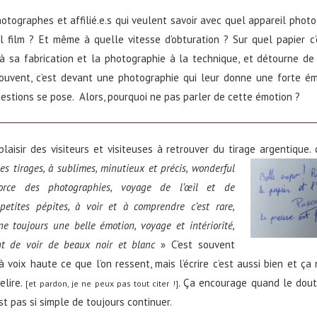
hotographes et affilié.e.s qui veulent savoir avec quel appareil phot
l film ? Et même à quelle vitesse d’obturation ? Sur quel papier c’
 sa fabrication et la photographie à la technique, et détourne de l’
uvent, c’est devant une photographie qui leur donne une forte é
stions se pose. Alors, pourquoi ne pas parler de cette émotion ?
plaisir des visiteurs et visiteuses à retrouver du tirage argentique. 
es tirages, à sublimes, minutieux et précis, wonderful
force des photographies, voyage de l’œil et de
 petites pépites, à voir et à comprendre c’est rare,
ne toujours une belle émotion, voyage et intériorité,
nt de voir de beaux noir et blanc
» C’est souvent
e à voix haute ce que l’on ressent, mais l’écrire c’est aussi bien et ça
elire.
. Ça encourage quand le dout
[et pardon, je ne peux pas tout citer !]
st pas si simple de toujours continuer.