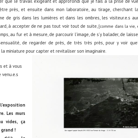
er que le travail exigeant et approfondi que je fais à la prise de v
ètre près, et ensuite dans mon laboratoire, au tirage, cherchant l
 de gris dans les lumières et dans les ombres, les visiteur.e.s auro
gard, à accepter de ne pas tout voir tout de suite,
[comme dans la vie,
mps, au fur et à mesure, de parcourir l’image, de s’y balader, de laiss
ensualité, de regarder de près, de très très près, pour y voir qu
la miniature pour capter et revitaliser son imaginaire.
s et à vous
e venu.e.s
l’exposition
e. Les murs
u vides, ça
 grand !