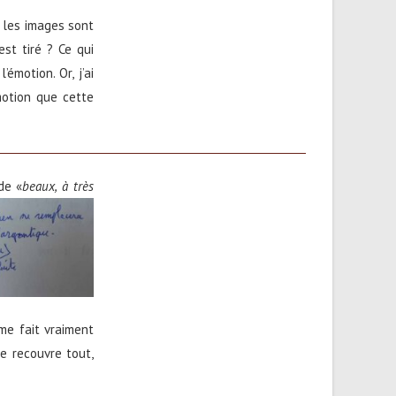
o les images sont
est tiré ? Ce qui
émotion. Or, j’ai
motion que cette
de «
beaux,
à très
 me fait vraiment
e recouvre tout,