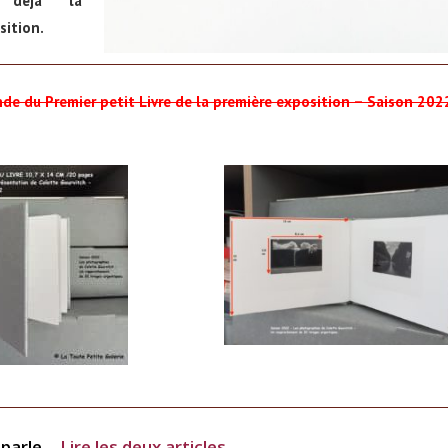
 déjà la
sition.
e du Premier petit Livre de la première exposition – Saison 202
 parle…
Lire les deux articles