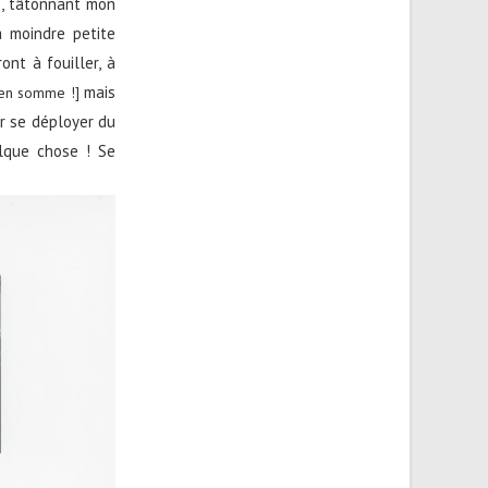
ue, tâtonnant mon
a moindre petite
nt à fouiller, à
mais
 en somme !]
er se déployer du
elque chose ! Se