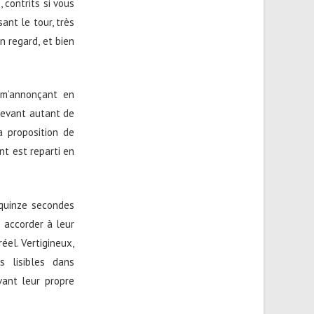
 contrits si vous
sant le tour, très
n regard, et bien
, m’annonçant en
 devant autant de
a proposition de
ent est reparti en
 quinze secondes
 accorder à leur
éel. Vertigineux,
s lisibles dans
evant leur propre