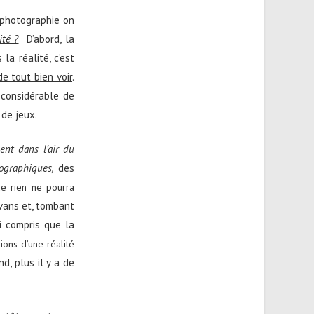
n photographie on
ité ?
D’abord, la
la réalité, c’est
de tout bien voir
.
 considérable de
 de jeux.
nt dans l’air du
ographiques,
des
ue rien ne pourra
Evans et, tombant
i compris que la
ions d’une réalité
nd, plus il y a de