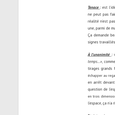
Tenace
:
est l’i
ne peut pas fai
réalité n’est pa
une, parmi de m
Ça demande beau
signes travaillé
À l’unanimité
:
temps…»
, comme
tirages grands
échapper au rega
en arrêt devant
question de l’e
en trois dimensio
l’espace, ça n’a r