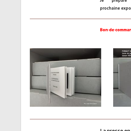
Je prépare
prochaine expo
Bon de command
La presse en