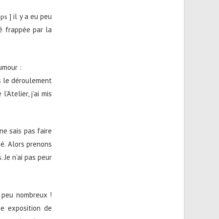
il y a eu peu
mps
]
é frappée par la
umour :
ns le déroulement
’Atelier, j’ai mis
ne sais pas faire
ué. Alors prenons
Je n’ai pas peur
, peu nombreux !
ne exposition de