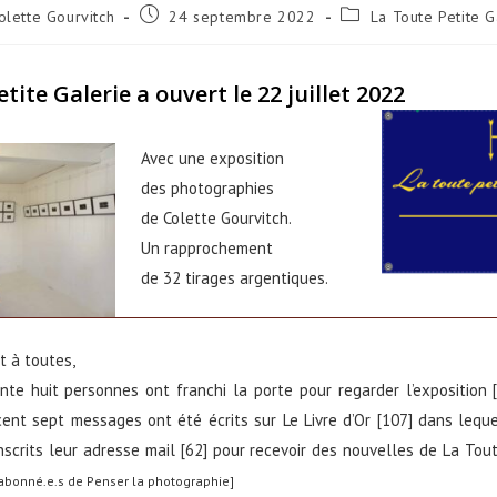
r/autrice
Publication
Post
olette Gourvitch
24 septembre 2022
La Toute Petite G
publiée :
category:
ation :
tite Galerie a ouvert le 22 juillet 2022
Avec une exposition
des photographies
de Colette Gourvitch.
Un rapprochement
de 32 tirages argentiques.
t à toutes,
ante huit personnes ont franchi la porte pour regarder l’exposition 
 cent sept messages ont été écrits sur Le Livre d’Or [107] dans lequ
scrits leur adresse mail [62] pour recevoir des nouvelles de La Tout
 abonné.e.s de Penser la photographie]