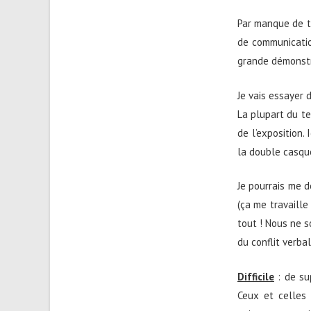
Par manque de 
de communicatio
grande démonstra
Je vais essayer 
La plupart du te
de l’exposition. 
la double casqu
Je pourrais me d
(ça me travaille
tout ! Nous ne 
du conflit verba
Difficile
: de su
Ceux et celles 