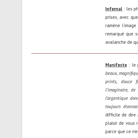
Infernal
: les p
prises, avec que
ramène l’image à
remarqué que so
avalanche de que
Manifeste
: le 
beaux, magnifiqu
prints, douce 
l’imaginaire, de
l’argentique don
toujours étonna
difficile de dir
plaisir de vous r
parce que ce n’e