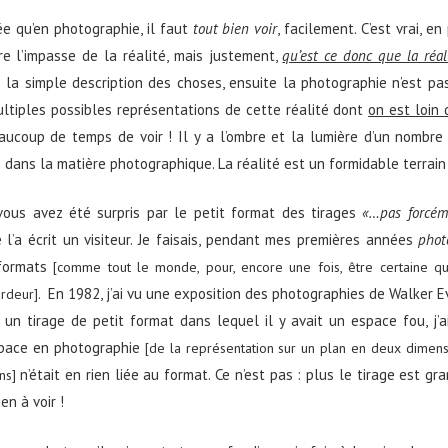
dée qu’en photographie, il faut
tout bien voir
, facilement. C’est vrai, e
re l’impasse de la réalité, mais justement,
qu’est ce donc que la réal
s la simple description des choses, ensuite la photographie n’est pas 
ultiples possibles représentations de cette réalité dont
on est loin 
coup de temps de voir ! Il y a l’ombre et la lumière d’un nombre
s dans la matière photographique. La réalité est un formidable terrain
vous avez été surpris par le petit format des tirages
«…pas forcéme
 l’a écrit un visiteur. Je faisais, pendant mes premières années
phot
 formats
[comme tout le monde, pour, encore une fois, être certaine q
En 1982, j’ai vu une exposition des photographies de Walker 
rdeur].
 un tirage de petit format dans lequel il y avait un espace fou, j’a
space en photographie
[de la représentation sur un plan en deux dimens
n’était en rien liée au format. Ce n’est pas : plus le tirage est gra
ns]
ien à voir !