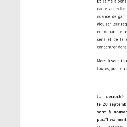
Et
j’aime à pens
cadre au millim
nuance de gamme
aiguiser leur re
en prenant le te
sens et de la s
concentrer dans 
Merci à vous tou
toutes, pour êtr
J’ai décroché 
le 20 septembr
sont à nouvea
paraît vraiment