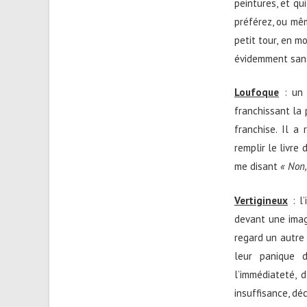
peintures, et qu
préférez, ou mêm
petit tour, en m
évidemment sans 
Loufoque
: un 
franchissant la 
franchise. Il a
remplir le livre 
me disant
« Non,
Vertigineux
: l’
devant une imag
regard un autre 
leur panique d
l’immédiateté, d
insuffisance, dé