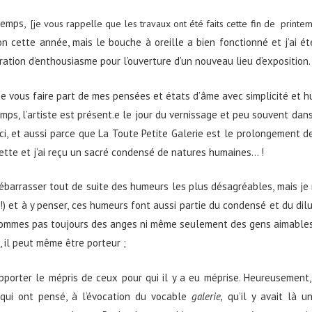
temps,
[je vous rappelle que les travaux ont été faits cette fin de printe
n cette année, mais le bouche à oreille a bien fonctionné et j’ai ét
tion d’enthousiasme pour l’ouverture d’un nouveau lieu d’exposition.
de vous faire part de mes pensées et états d’âme avec simplicité et h
mps, l’artiste est présent.e le jour du vernissage et peu souvent da
Ici, et aussi parce que La Toute Petite Galerie est le prolongement de l
ette et j’ai reçu un sacré condensé de natures humaines… !
ébarrasser tout de suite des humeurs les plus désagréables, mais je 
 !) et à y penser, ces humeurs font aussi partie du condensé et du dil
sommes pas toujours des anges ni même seulement des gens aimables. 
l, il peut même être porteur ;
pporter le mépris de ceux pour qui il y a eu méprise. Heureusement
qui ont pensé, à l’évocation du vocable
galerie,
qu’il y avait là u