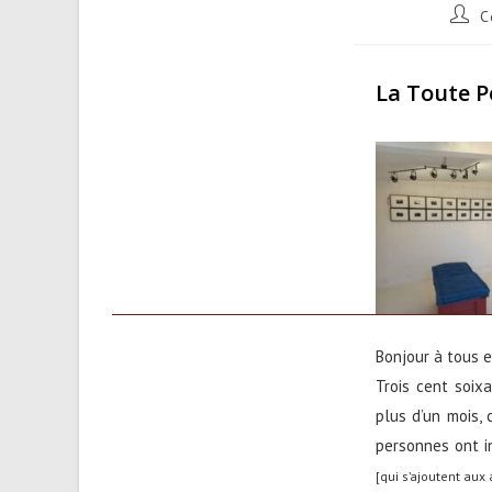
Auteu
C
de
la
public
La Toute Pe
Bonjour à tous e
Trois cent soix
plus d’un mois,
personnes ont in
[qui s’ajoutent aux