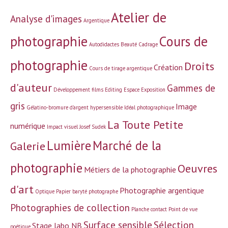
Atelier de
Analyse d'images
Argentique
photographie
Cours de
Autodidactes
Beauté
Cadrage
photographie
Droits
Création
Cours de tirage argentique
d'auteur
Gammes de
Développement films
Editing
Espace
Exposition
gris
Image
Gélatino-bromure d'argent
hypersensible
Idéal photographique
La Toute Petite
numérique
Impact visuel
Josef Sudek
Lumière
Marché de la
Galerie
photographie
Oeuvres
Métiers de la photographie
d'art
Photographie argentique
Optique
Papier baryté
photographe
Photographies de collection
Planche contact
Point de vue
Surface sensible
Sélection
Stage labo NB
poétique