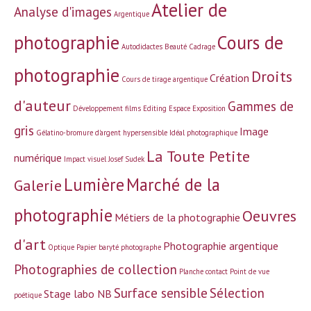
Atelier de
Analyse d'images
Argentique
photographie
Cours de
Autodidactes
Beauté
Cadrage
photographie
Droits
Création
Cours de tirage argentique
d'auteur
Gammes de
Développement films
Editing
Espace
Exposition
gris
Image
Gélatino-bromure d'argent
hypersensible
Idéal photographique
La Toute Petite
numérique
Impact visuel
Josef Sudek
Lumière
Marché de la
Galerie
photographie
Oeuvres
Métiers de la photographie
d'art
Photographie argentique
Optique
Papier baryté
photographe
Photographies de collection
Planche contact
Point de vue
Surface sensible
Sélection
Stage labo NB
poétique