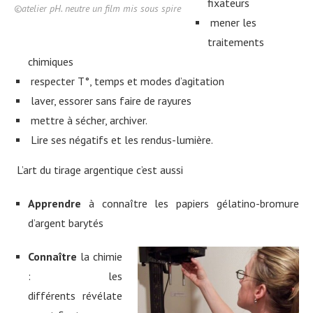
fixateurs
©atelier pH. neutre un film mis sous spire
mener les
traitements
chimiques
respecter T°, temps et modes d’agitation
laver, essorer sans faire de rayures
mettre à sécher, archiver.
Lire ses négatifs et les rendus-lumière.
L’art du tirage argentique c’est aussi
Apprendre
à connaître les papiers gélatino-bromure
d’argent barytés
Connaître
la chimie
: les
différents révélate