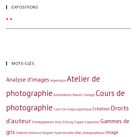
EXPOSITIONS
♦
♦
MOTS-CLÉS
Atelier de
Analyse d'images
Argentique
photographie
Cours de
Autodidactes
Beauté
Cadrage
photographie
Droits
Création
Cours de tirage argentique
d'auteur
Gammes de
Développement films
Editing
Espace
Exposition
gris
Image
Gélatino-bromure d'argent
hypersensible
Idéal photographique