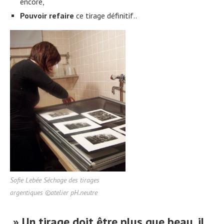
encore,
Pouvoir
refaire
ce tirage définitif..
Sofie Lebée Séchage des tirages
argentiques ©atelier pH.neutre
» Un tirage doit être plus que beau, il