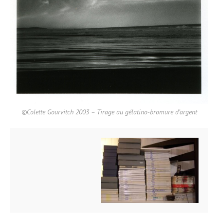
©Colette Gourvitch 2003 – Tirage au gélatino-bromure d’argent