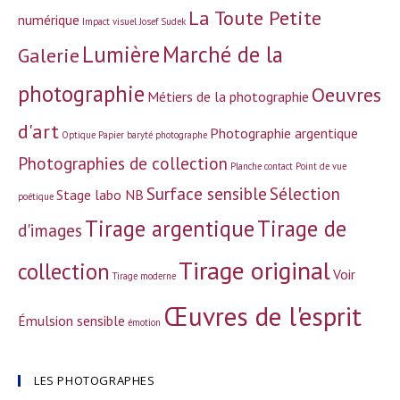
La Toute Petite
numérique
Impact visuel
Josef Sudek
Lumière
Marché de la
Galerie
photographie
Oeuvres
Métiers de la photographie
d'art
Photographie argentique
Optique
Papier baryté
photographe
Photographies de collection
Planche contact
Point de vue
Surface sensible
Sélection
Stage labo NB
poétique
Tirage argentique
Tirage de
d'images
Tirage original
collection
Voir
Tirage moderne
Œuvres de l'esprit
Émulsion sensible
émotion
LES PHOTOGRAPHES