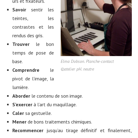
urs et fixateurs.
Savoir
sentir les
teintes, les
contrastes et les
rendus des gris.
Trouver
le bon
temps de pose de
base.
Elma Dobson. Planche-contact
©atelier pH. neutre
Comprendre
le
pivot de l’image, la
lumière.
Aborder
le contenu de son image.
S’exercer
à l’art du maquillage.
Caler
sa gestuelle.
Mener
de bons traitements chimiques.
Recommencer
jusqu’au tirage définitif et finalement,