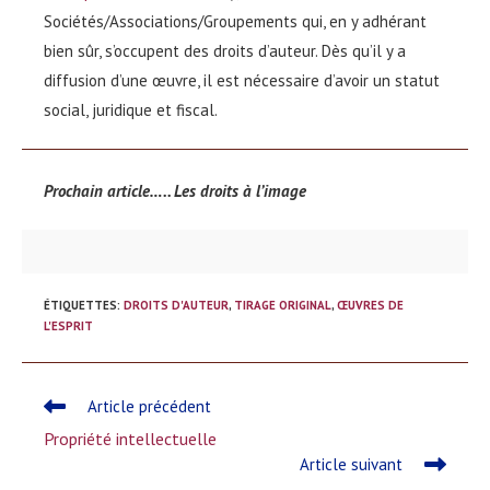
Sociétés/Associations/Groupements qui, en y adhérant
bien sûr, s’occupent des droits d’auteur. Dès qu’il y a
diffusion d’une œuvre, il est nécessaire d’avoir un statut
social, juridique et fiscal.
Prochain article….. Les droits à l’image
ÉTIQUETTES
:
DROITS D'AUTEUR
,
TIRAGE ORIGINAL
,
ŒUVRES DE
L'ESPRIT
Read
Article précédent
more
Propriété intellectuelle
articles
Article suivant