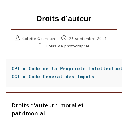
Droits d’auteur
Auteur/autrice
Publication
Colette Gourvitch
26 septembre 2014
de
publiée :
Post
Cours de photographie
la
category:
publication :
CPI = Code de la Propriété Intellectuell
CGI = Code Général des Impôts
Droits d’auteur
:
moral
et
patrimonial…