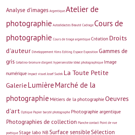
Atelier de
Analyse d'images
Argentique
photographie
Cours de
Autodidactes
Beauté
Cadrage
photographie
Droits
Création
Cours de tirage argentique
d'auteur
Gammes de
Développement films
Editing
Espace
Exposition
gris
Image
Gélatino-bromure d'argent
hypersensible
Idéal photographique
La Toute Petite
numérique
Impact visuel
Josef Sudek
Lumière
Marché de la
Galerie
photographie
Oeuvres
Métiers de la photographie
d'art
Photographie argentique
Optique
Papier baryté
photographe
Photographies de collection
Planche contact
Point de vue
Surface sensible
Sélection
Stage labo NB
poétique